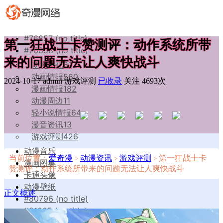
#76857 (no title)
第一狂战士卡赞测评：动作系统所带
#76858 (no title)
来的问题无法让人爽快战斗
动漫影视
81
动画情报
560
2024-10-17
admin
游戏评测
已收录
关注 4693次
漫画情报
182
动漫周边
11
轻小说情报
64
漫音资讯
13
游戏评测
426
动漫音乐
当前位置：
爱奇漫
动漫资讯
游戏评测
第一狂战士卡
>
>
>
漫画图集
赞测评：动作系统所带来的问题无法让人爽快战斗
卡通头像
动漫壁纸
正文概述
#80796 (no title)
#81005 (no title)
#80798 (no title)