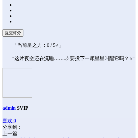
提交评分
「当前星之力：
0
/ 5⭐」
“这片夜空还在沉睡……🌙 要投下一颗星星叫醒它吗？⭐”
admin
SVIP
喜欢
0
分享到：
上一篇