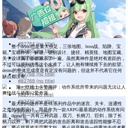
#80800 (no title)
#82760 (no title)
#82761 (no title)
#82762 (no title)
#82763 (no title)
#82764 (no title)
整个demo也是量大份足，三张地图、boss战、陷阱、宝
#82765 (no title)
箱、宝箱炸弹、解谜、锁钥设计、捷径、精英怪、地图宝藏、
#82766 (no title)
关卡设计属于全都展示了一遍。虽然离神作是绝对有差距的，
不过可以摸到优秀这个水准了，让人抱有继续推下去的欲望。
#82767 (no title)
demo的整体完成度是肯定没有问题的，但这并不代表它任何
#82768 (no title)
缺点都没有。
#82769 (no title)
#82770 (no title)
#82771 (no title)
#82772 (no title)
最大的问题并不是SL系列作品中的迷宫、关卡、连通性
之类的地图设计，而是作为一款ARPG最基底的动作系统有问
#80986 (no title)
题。demo中一共有三种武器，双刀、长柄刀、巨剑，除了长
悦己集
柄刀以外，剩下两把武器的攻击距离和攻击追踪性能惨不忍
睹。要么就是攻击范围太短，要么就是释放一些重攻击或者蓄