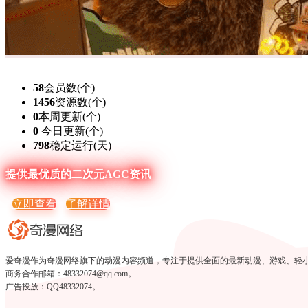
58
会员数(个)
1456
资源数(个)
0
本周更新(个)
0
今日更新(个)
798
稳定运行(天)
提供最优质的二次元AGC资讯
立即查看
了解详情
爱奇漫作为奇漫网络旗下的动漫内容频道，专注于提供全面的最新动漫、游戏、轻小说、c
商务合作邮箱：48332074@qq.com。
广告投放：QQ48332074。