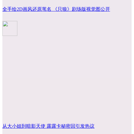
全手绘2D画风还原苇名 《只狼》剧场版视觉图公开
从大小姐到暗影天使 露露卡秘密回引发热议