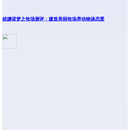
妮娜诺梦之牧场测评：建造美丽牧场养动物谈恋爱