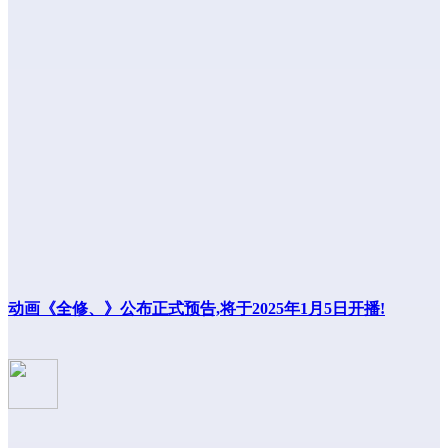
动画《全修、》公布正式预告,将于2025年1月5日开播!