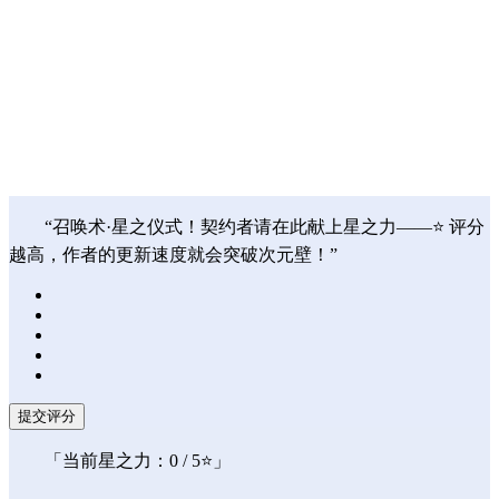
“召唤术·星之仪式！契约者请在此献上星之力——⭐ 评分
越高，作者的更新速度就会突破次元壁！”
提交评分
「当前星之力：
0
/ 5⭐」