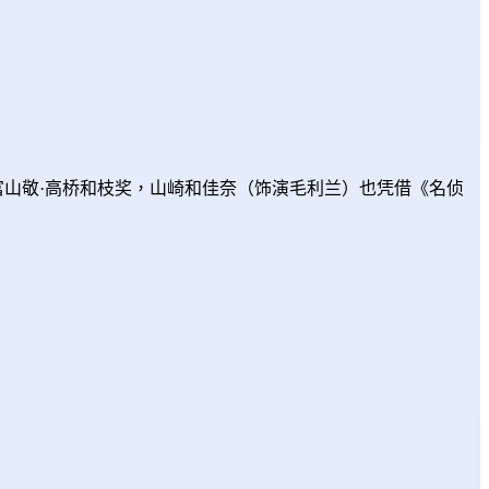
富山敬·高桥和枝奖，山崎和佳奈（饰演毛利兰）也凭借《名侦