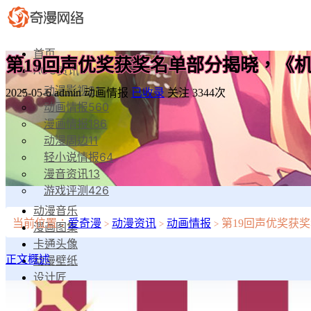
首页
第19回声优奖获奖名单部分揭晓，《机
ACG资讯
动漫影视
81
2025-05-6
admin
动画情报
已收录
关注 3344次
动画情报
560
漫画情报
186
动漫周边
11
轻小说情报
64
漫音资讯
13
游戏评测
426
动漫音乐
当前位置：
爱奇漫
动漫资讯
动画情报
第19回声优奖获
>
>
>
漫画图集
卡通头像
动漫壁纸
正文概述
设计匠
番剧预告
漫物工坊