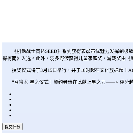
《机动战士高达SEED》系列获得表彰声优魅力发挥到极
探柯南》入选。此外，羽多野涉获得儿童家庭奖，游戏奖由《如龙8
授奖仪式将于3月15日举行，并于18时起在文化放送超！A
“召唤术·星之仪式！契约者请在此献上星之力——⭐ 评分
提交评分