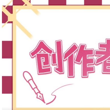
漫家人
工具集
导航工具集
设计导航
素材导航
免费导航
AI工具导航
跨境电商导航
颜色工具集
颜色表大全
中国传统色
配色组合
UI配色表
渐变背景色CSS
看漫剧
悦己集