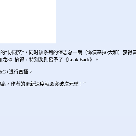
致的“协同奖”，同时该系列的保志总一朗（饰演基拉·大和）获得
》摘得，特别奖则授予了《Look Back》。
&G+进行直播。
越高，作者的更新速度就会突破次元壁！”