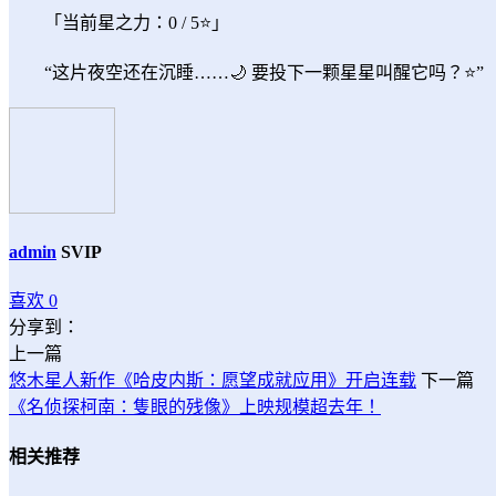
「当前星之力：
0
/ 5⭐」
“这片夜空还在沉睡……🌙 要投下一颗星星叫醒它吗？⭐”
admin
SVIP
喜欢
0
分享到：
上一篇
悠木星人新作《哈皮内斯：愿望成就应用》开启连载
下一篇
《名侦探柯南：隻眼的残像》上映规模超去年！
相关推荐