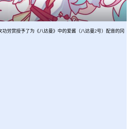
次功労赏授予了为《八达曼》中的爱酱（八达曼2号）配音的冈