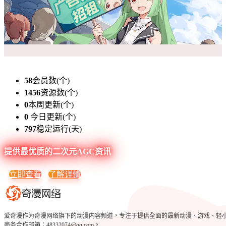
58
会员数(个)
1456
资源数(个)
0
本周更新(个)
0
今日更新(个)
797
稳定运行(天)
提供最优质的二次元AGC资讯
立即查看
了解详情
爱奇漫作为奇漫网络旗下的动漫内容频道，专注于提供全面的最新动漫、游戏、轻小说、c
商务合作邮箱：48332074@qq.com。