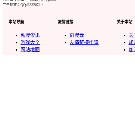
广告投放：QQ48332074。
本站导航
友情链接
关于本站
动漫资讯
奇漫云
关
游戏大全
友情链接申请
加
网站地图
加