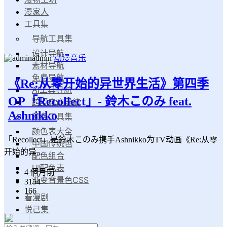
漫家人
工具集
导航工具集
设计导航
admin
动漫音乐
素材导航
免费导航
《Re:从零开始的异世界生活》第四季
AI工具导航
OP「Recollect」- 鈴木このみ feat.
跨境电商导航
Ashnikko
颜色工具集
颜色表大全
「Recollect」是鈴木このみ携手Ashnikko为TV动画《Re:从零
中国传统色
开始的异...
配色组合
UI配色表
4 個月前
渐变背景色CSS
3154
166
看漫剧
悦己集