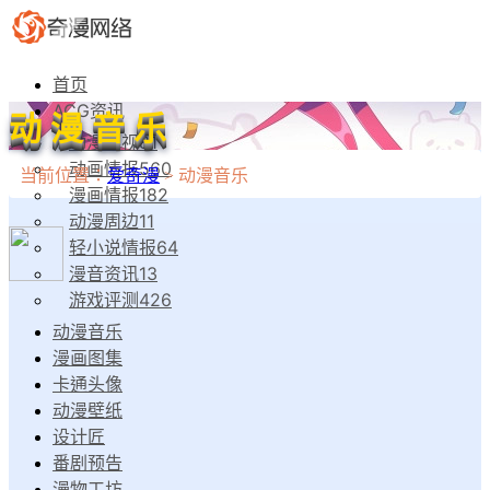
首页
ACG资讯
动漫音乐
动漫影视
81
动画情报
560
当前位置：
爱奇漫
>
动漫音乐
漫画情报
182
动漫周边
11
轻小说情报
64
漫音资讯
13
游戏评测
426
动漫音乐
漫画图集
卡通头像
动漫壁纸
设计匠
番剧预告
漫物工坊