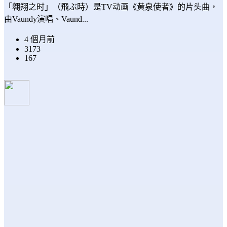
「翱翔之时」（飛ぶ時）是TV动画《黄泉使者》的片头曲，
由Vaundy演唱、Vaund...
4 個月前
3173
167