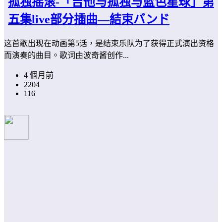
孤独摇滚-「吉他与孤独与蓝色星球」第
五集live部分插曲—結束バンド
这首歌出现在动画第5话，是结束乐队为了获得正式演出资格
而演奏的曲目。歌词由波奇酱创作...
4 個月前
2204
116