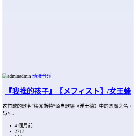
admin
动漫音乐
『我推的孩子』〖メフィスト〗/女王蜂
这首歌的歌名”梅菲斯特”源自歌德《浮士德》中的恶魔之名。
与Y...
4 個月前
2717