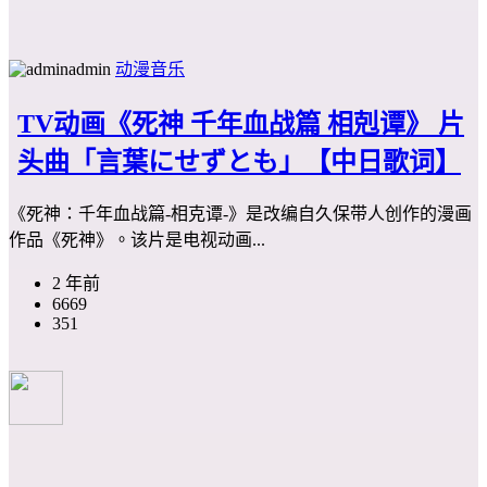
admin
动漫音乐
TV动画《死神 千年血战篇 相剋谭》 片
头曲「言葉にせずとも」【中日歌词】
《死神：千年血战篇-相克谭-》是改编自久保带人创作的漫画
作品《死神》。该片是电视动画...
2 年前
6669
351