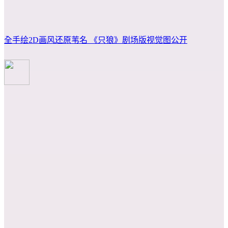
全手绘2D画风还原苇名 《只狼》剧场版视觉图公开