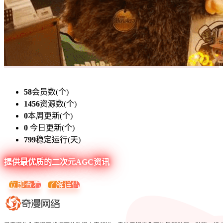
58
会员数(个)
1456
资源数(个)
0
本周更新(个)
0
今日更新(个)
799
稳定运行(天)
提供最优质的二次元AGC资讯
立即查看
了解详情