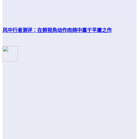
风中行者测评：在俯视角动作肉鸽中属于平庸之作