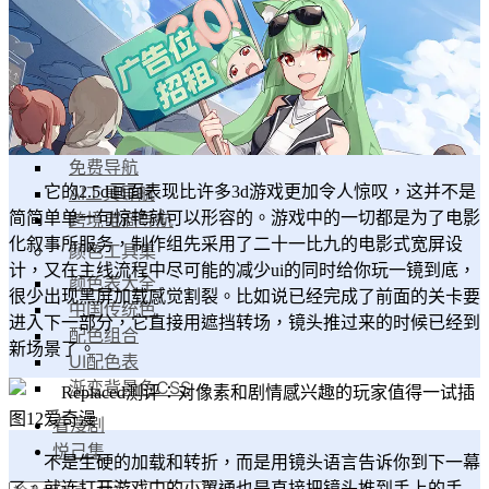
漫家人
工具集
导航工具集
设计导航
素材导航
免费导航
AI工具导航
它的2.5d画面表现比许多3d游戏更加令人惊叹，这并不是
跨境电商导航
简简单单一句惊艳就可以形容的。游戏中的一切都是为了电影
化叙事所服务，制作组先采用了二十一比九的电影式宽屏设
颜色工具集
计，又在主线流程中尽可能的减少ui的同时给你玩一镜到底，
颜色表大全
很少出现黑屏加载感觉割裂。比如说已经完成了前面的关卡要
中国传统色
进入下一部分，它直接用遮挡转场，镜头推过来的时候已经到
配色组合
新场景了。
UI配色表
渐变背景色CSS
看漫剧
悦己集
不是生硬的加载和转折，而是用镜头语言告诉你到下一幕
了。就连打开游戏中的小翼通也是直接把镜头推到手上的手