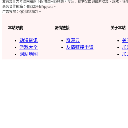
爱奇漫作为奇漫网络旗下的动漫内容频道，专注于提供全面的最新动漫、游戏、轻小说、c
商务合作邮箱：48332074@qq.com。
广告投放：QQ48332074。
本站导航
友情链接
关于本站
动漫资讯
奇漫云
关
游戏大全
友情链接申请
加
网站地图
加