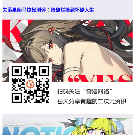
失落星船马拉松测评：捡破烂捡到怀疑人生