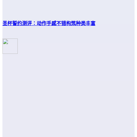
圣杯誓约测评：动作手感不错构筑种类丰富