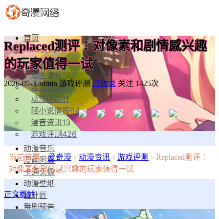
首页
Replaced测评：对像素和剧情感兴趣
ACG资讯
的玩家值得一试
动漫影视
81
动画情报
560
2026-05-3
admin
游戏评测
已收录
关注 1425次
漫画情报
182
动漫周边
11
轻小说情报
64
漫音资讯
13
游戏评测
426
动漫音乐
当前位置：
爱奇漫
动漫资讯
游戏评测
Replaced测评：
>
>
>
漫画图集
对像素和剧情感兴趣的玩家值得一试
卡通头像
动漫壁纸
设计匠
正文概述
番剧预告
漫物工坊