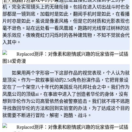
机，完全实现镜头上的无缝衔接。包括在进入切出战斗时也全
部都是一镜到底，加载时是如此，翻阅手机时是如此，在看播
片时亦是如此。虽说是像素风格，但是它的材质和光影表现也
毫不逊色。站在远处看一看凤凰城，跑路时光线穿过树林的达
美乐效应，夜晚霓虹灯闪烁时的各种建筑物，不知不觉就会代
入其中。
如果用两个字形容一下这部作品的视觉表现，个人认为就
是顶尖。作为一款叙事驱动的2.5d角色扮演作品，它把背景设
定在了一个架空八十年代的美国反乌托邦社会之中。我们作为
凤凰公司的顶级ai，在事故中进入了创造者华伦的身体，没有
想到华伦作为公司高管依然会被警察追击。我们就不得不逃跑
寻找救回华伦的方法和回到实验室的办法，为了达成这个目的
就需要不断进行冒险，解密、跑酷、战斗。