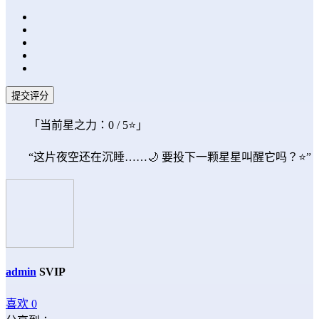
提交评分
「当前星之力：
0
/ 5⭐」
“这片夜空还在沉睡……🌙 要投下一颗星星叫醒它吗？⭐”
admin
SVIP
喜欢
0