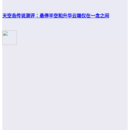
天空岛传说测评：悬停半空和升华云端仅在一念之间