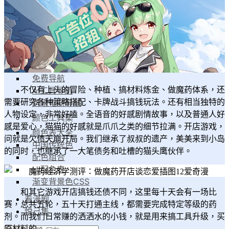
漫家人
工具集
导航工具集
设计导航
素材导航
免费导航
AI工具导航
不仅有上头的冒险、种植、搞材料炼金、做魔药体系，还
跨境电商导航
需要研究各种策略搭配、卡牌战斗搞钱玩法。还有相当独特的
人物设定，非常好嗑。全语音的好感剧情故事，以及普通人好
颜色工具集
感是爱心，猫猫的好感就是爪爪之类的细节拉满。开店游戏，
颜色表大全
问就是欠债天崩开局。我们继承了叔叔的遗产，美美来到小岛
中国传统色
的同时，也继承了一大笔债务和吐槽的猫头鹰伙伴。
配色组合
UI配色表
渐变背景色CSS
和其它游戏开店搞钱还债不同，这里每十天会有一场比
看漫剧
赛，总共五轮，五十天打通主线，都需要完成特定等级的药
悦己集
剂。而我们日常赚的洒洒水的小钱，就是用来搞工具升级，买
原材料的。