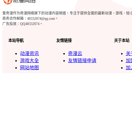
爱奇漫作为奇漫网络旗下的动漫内容频道，专注于提供全面的最新动漫、游戏、轻小说、c
商务合作邮箱：48332074@qq.com。
广告投放：QQ48332074。
本站导航
友情链接
关于本站
动漫资讯
奇漫云
关
游戏大全
友情链接申请
加
网站地图
加