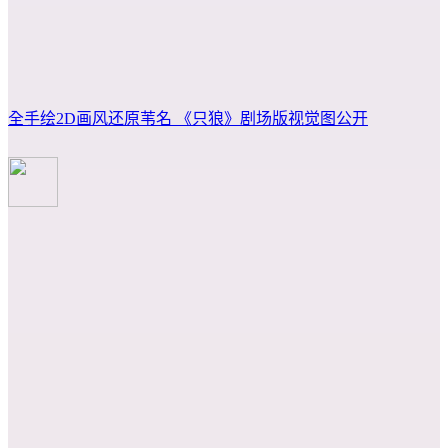
全手绘2D画风还原苇名 《只狼》剧场版视觉图公开