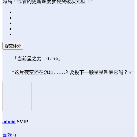
越高，作者的更新速度就会突破次元壁！”
提交评分
「当前星之力：
0
/ 5⭐」
“这片夜空还在沉睡……🌙 要投下一颗星星叫醒它吗？⭐”
admin
SVIP
喜欢
0