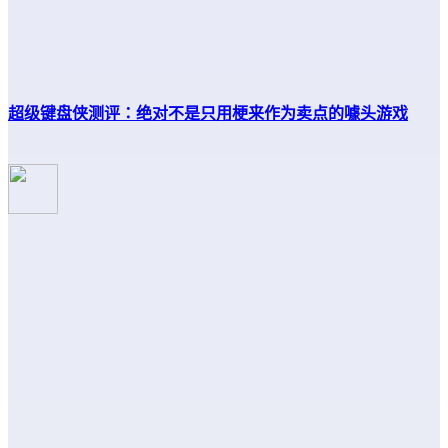
超级键盘侠测评：绝对不是只用梗来作为卖点的噱头游戏