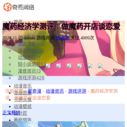
首页
魔药经济学测评：做魔药开店谈恋爱
ACG资讯
动漫影视
81
2024-11-22
admin
游戏评测
已收录
关注 4009次
动画情报
560
漫画情报
182
动漫周边
11
轻小说情报
64
漫音资讯
13
游戏评测
426
动漫音乐
当前位置：
爱奇漫
动漫资讯
游戏评测
魔药经济学测
>
>
>
漫画图集
评：做魔药开店谈恋爱
卡通头像
动漫壁纸
设计匠
正文概述
番剧预告
漫物工坊