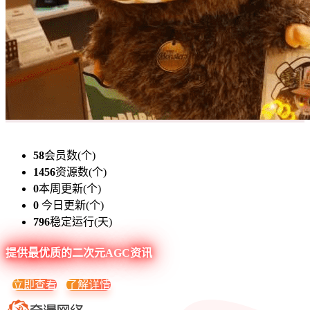
58
会员数(个)
1456
资源数(个)
0
本周更新(个)
0
今日更新(个)
796
稳定运行(天)
提供最优质的二次元AGC资讯
立即查看
了解详情