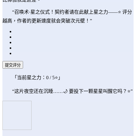
“召唤术·星之仪式！契约者请在此献上星之力——⭐ 评分
越高，作者的更新速度就会突破次元壁！”
提交评分
「当前星之力：
0
/ 5⭐」
“这片夜空还在沉睡……🌙 要投下一颗星星叫醒它吗？⭐”