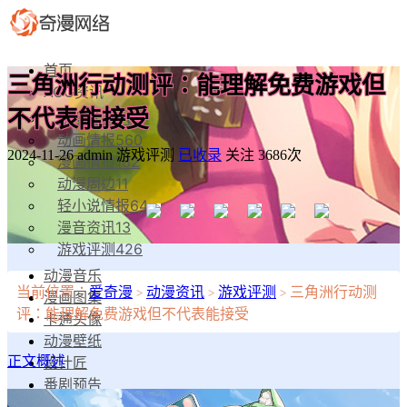
首页
三角洲行动测评：能理解免费游戏但
ACG资讯
不代表能接受
动漫影视
81
动画情报
560
2024-11-26
admin
游戏评测
已收录
关注 3686次
漫画情报
182
动漫周边
11
轻小说情报
64
漫音资讯
13
游戏评测
426
动漫音乐
当前位置：
爱奇漫
动漫资讯
游戏评测
三角洲行动测
>
>
>
漫画图集
评：能理解免费游戏但不代表能接受
卡通头像
动漫壁纸
设计匠
正文概述
番剧预告
漫物工坊