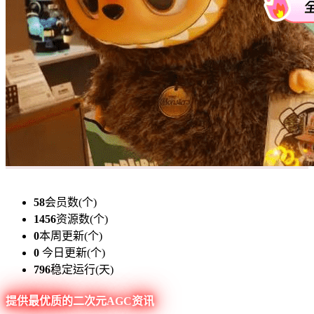
58
会员数(个)
1456
资源数(个)
0
本周更新(个)
0
今日更新(个)
796
稳定运行(天)
提供最优质的二次元AGC资讯