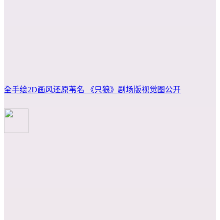
全手绘2D画风还原苇名 《只狼》剧场版视觉图公开