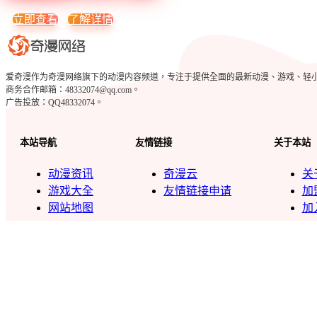
立即查看
了解详情
爱奇漫作为奇漫网络旗下的动漫内容频道，专注于提供全面的最新动漫、游戏、轻小说、c
商务合作邮箱：48332074@qq.com。
广告投放：QQ48332074。
本站导航
友情链接
关于本站
动漫资讯
奇漫云
关
游戏大全
友情链接申请
加
网站地图
加