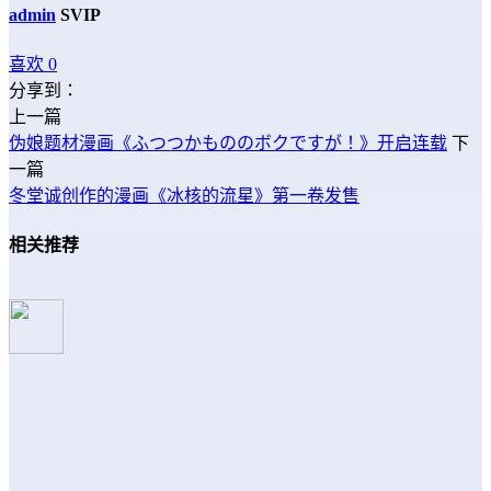
admin
SVIP
喜欢
0
分享到：
上一篇
伪娘题材漫画《ふつつかもののボクですが！》开启连载
下
一篇
冬堂诚创作的漫画《冰核的流星》第一卷发售
相关推荐