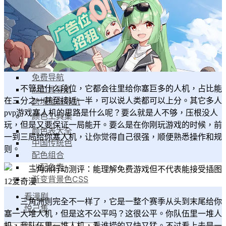
漫家人
工具集
导航工具集
设计导航
素材导航
免费导航
AI工具导航
不管是什么段位，它都会往里给你塞巨多的人机，占比能
跨境电商导航
在三分之一甚至接近一半，可以说人类都可以上分。其它多人
pvp游戏塞人机的思路是什么呢？要么就是人不够，压根没人
颜色工具集
玩，但是又要保证一局能开。要么是在你刚玩游戏的时候，前
颜色表大全
一到三局给你塞人机，让你觉得自己很强，顺便熟悉操作和规
中国传统色
则。
配色组合
UI配色表
渐变背景色CSS
看漫剧
三角洲则完全不一样了，它是一整个赛季从头到末尾给你
悦己集
塞一大堆人机，但是这不公平吗？这很公平。你队伍里一堆人
机，我队伍里一堆人机，看谁捞的又快又猛。不过看上去是一