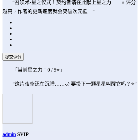
“召唤术·星之仪式！契约者请在此献上星之力——⭐ 评分
越高，作者的更新速度就会突破次元壁！”
提交评分
「当前星之力：
0
/ 5⭐」
“这片夜空还在沉睡……🌙 要投下一颗星星叫醒它吗？⭐”
admin
SVIP