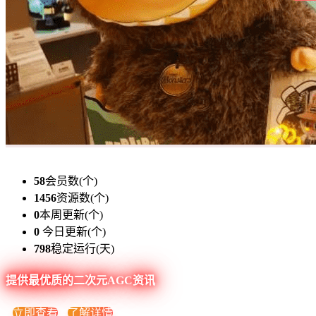
58
会员数(个)
1456
资源数(个)
0
本周更新(个)
0
今日更新(个)
798
稳定运行(天)
提供最优质的二次元AGC资讯
立即查看
了解详情