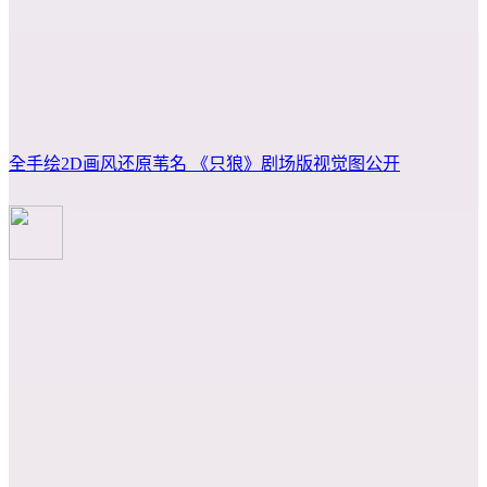
全手绘2D画风还原苇名 《只狼》剧场版视觉图公开