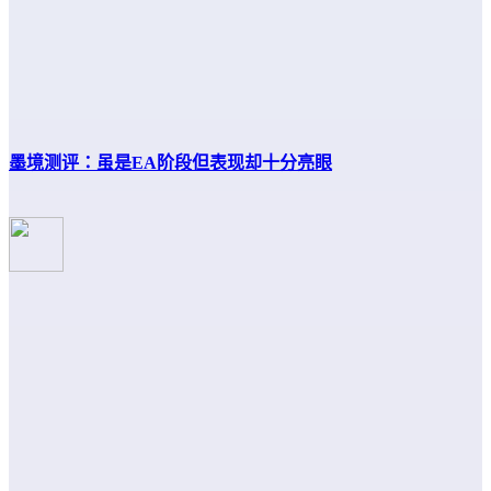
墨境测评：虽是EA阶段但表现却十分亮眼