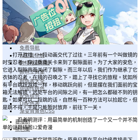
漫家人
工具集
导航工具集
设计导航
素材导航
免费导航
AI工具导航
打开游戏，一段动画交代了过往。三年前有一个叫做镜的
跨境电商导航
时空忍者，穿过重重关卡来到了裂隙面前。为了大家的安危，
它进入裂隙背面关闭了裂隙。而三年以后，我们作为继承了它
颜色工具集
衣钵的忍者，在镜的召唤之下，踏上了寻找它的旅程。犹如所
颜色表大全
有平台跳跃游戏一样，移动跳跃向前，但是摆在我们面前的宝
中国传统色
箱无法解锁。远处平台的间隙之间，有一把怎么都碰不到的钥
配色组合
匙。如果可以二段跳的话，自然有一百种方法可以捡起它，但
UI配色表
是跳不得。于是只能暂时放弃，前往下一关。
渐变背景色CSS
看漫剧
悦己集
刚到下一关它就告诉你，原来只要在平台边缘直接走下