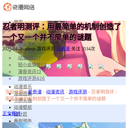
首页
忍者明测评：用最简单的机制创造了
ACG资讯
一个又一个并不简单的谜题
动漫影视
81
动画情报
560
2025-04-26
admin
游戏评测
已收录
关注 3534次
漫画情报
182
动漫周边
11
轻小说情报
64
漫音资讯
13
游戏评测
426
动漫音乐
当前位置：
爱奇漫
动漫资讯
游戏评测
忍者明测评：
>
>
>
漫画图集
用最简单的机制创造了一个又一个并不简单的谜题
卡通头像
动漫壁纸
设计匠
正文概述
番剧预告
漫物工坊