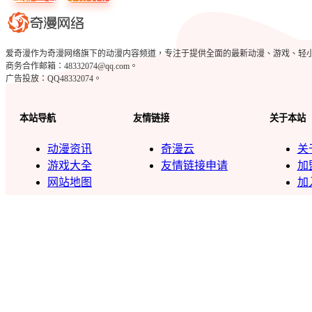
爱奇漫作为奇漫网络旗下的动漫内容频道，专注于提供全面的最新动漫、游戏、轻小说、c
商务合作邮箱：48332074@qq.com。
广告投放：QQ48332074。
本站导航
友情链接
关于本站
动漫资讯
奇漫云
关
游戏大全
友情链接申请
加
网站地图
加