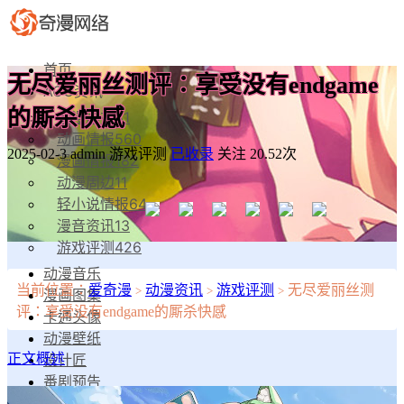
首页
无尽爱丽丝测评：享受没有endgame
ACG资讯
的厮杀快感
动漫影视
81
动画情报
560
2025-02-3
admin
游戏评测
已收录
关注 20.52次
漫画情报
182
动漫周边
11
轻小说情报
64
漫音资讯
13
游戏评测
426
动漫音乐
当前位置：
爱奇漫
动漫资讯
游戏评测
无尽爱丽丝测
>
>
>
漫画图集
评：享受没有endgame的厮杀快感
卡通头像
动漫壁纸
设计匠
正文概述
番剧预告
漫物工坊