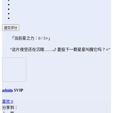
提交评分
「当前星之力：
0
/ 5⭐」
“这片夜空还在沉睡……🌙 要投下一颗星星叫醒它吗？⭐”
admin
SVIP
喜欢
0
分享到：