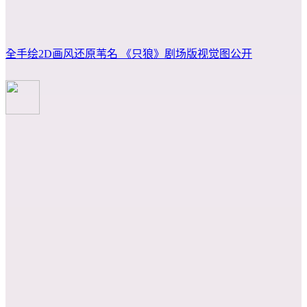
全手绘2D画风还原苇名 《只狼》剧场版视觉图公开