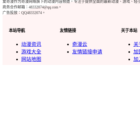
爱奇漫作为奇漫网络旗下的动漫内容频道，专注于提供全面的最新动漫、游戏、轻小说、c
商务合作邮箱：48332074@qq.com。
广告投放：QQ48332074。
本站导航
友情链接
关于本站
动漫资讯
奇漫云
关
游戏大全
友情链接申请
加
网站地图
加