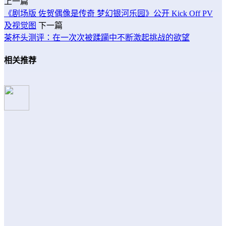
上一篇
《剧场版 佐贺偶像是传奇 梦幻银河乐园》公开 Kick Off PV
及视觉图
下一篇
茶杯头测评：在一次次被蹂躏中不断激起挑战的欲望
相关推荐