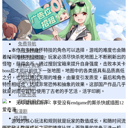
漫家人
工具集
导航工具集
设计导航
素材导航
免费导航
AI工具导航
本作有多种身怀特技的角色可以选择，游戏的难度也会随
跨境电商导航
着时间推移不短增加，玩家必须尽快杀死地图上不断刷新出的
怪物，获得金币。通过搜刮宝箱来提升自身强度，击败本关卡
颜色工具集
boss后才可以前往下一张地图。地图中的各类道具有品质高低
颜色表大全
之分，也可以通过无限的堆叠，由量变引发质变，最后和角色
中国传统色
特性相结合，达成非常恐怖和抽象的效果。这部国产作品几乎
配色组合
就是对雨中冒险2使用了古老的手艺活，活字印刷。
UI配色表
渐变背景色CSS
看漫剧
悦己集
游戏的核心玩法和规则就是玩家的数值成长，和随时间流
逝的敌人数值成长之间的速度比拼。而熟悉的装备三选一机