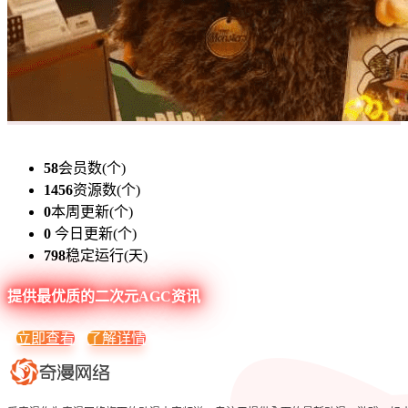
58
会员数(个)
1456
资源数(个)
0
本周更新(个)
0
今日更新(个)
798
稳定运行(天)
提供最优质的二次元AGC资讯
立即查看
了解详情