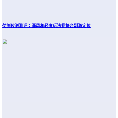
仗剑传说测评：画风和轻度玩法都符合副游定位